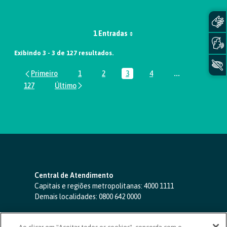
1 Entradas
Exibindo 3 - 3 de 127 resultados.
1
2
3
4
...
Página
Página
Página
Página
Páginas interm
127
Página
Central de Atendimento
Capitais e regiões metropolitanas:
4000 1111
Demais localidades:
0800 642 0000
SAC 24 horas
-
0800 724 4420