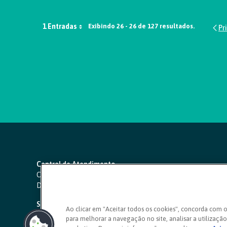
1 Entradas
Exibindo 26 - 26 de 127 resultados.
Central de Atendimento
Capitais e regiões metropolitanas:
4000 1111
Demais localidades:
0800 642 0000
SAC 24 horas
-
0800 724 4420
Ao clicar em "Aceitar todos os cookies", concorda com 
para melhorar a navegação no site, analisar a utilização 
Ouvidoria