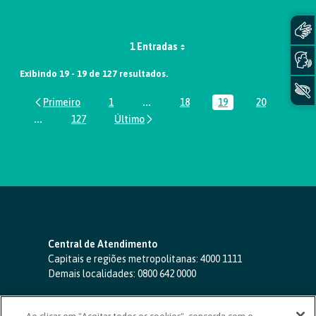
1 Entradas
Exibindo 19 - 19 de 127 resultados.
1
...
18
19
20
Página
Páginas intermediárias Usar ABA par
Página
Página
Página
...
127
Páginas intermediárias Usar ABA para navegar.
Página
Central de Atendimento
Capitais e regiões metropolitanas:
4000 1111
Demais localidades:
0800 642 0000
SAC 24 horas
-
0800 724 4420