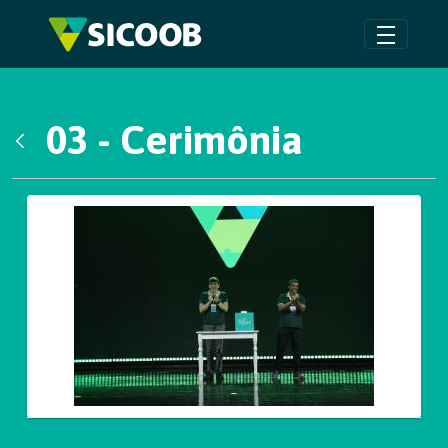
Pular para o Conteúdo principal
03 - Cerimônia
Voltar
Galeria de Mídias