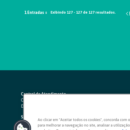
1 Entradas
Exibindo 127 - 127 de 127 resultados.
Central de Atendimento
Capitais e regiões metropolitanas:
4000 1111
Demais localidades:
0800 642 0000
SAC 24 horas
-
0800 724 4420
Ao clicar em "Aceitar todos os cookies", concorda com 
para melhorar a navegação no site, analisar a utilização 
Ouvidoria