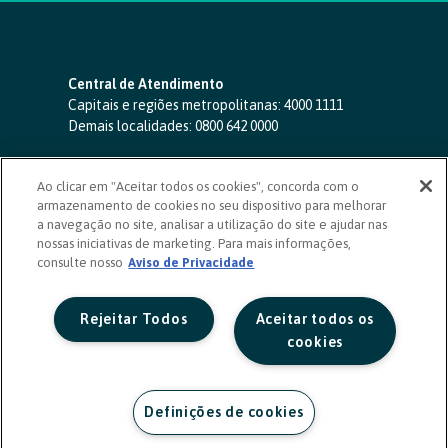
Central de Atendimento
Capitais e regiões metropolitanas:
4000 1111
Demais localidades:
0800 642 0000
SAC 24 horas
-
0800 724 4420
Ao clicar em "Aceitar todos os cookies", concorda com o
Ouvidoria
armazenamento de cookies no seu dispositivo para melhorar
0800 725 0996
(de segunda a sexta, das 8h às 20h)
a navegação no site, analisar a utilização do site e ajudar nas
ouvidoriasicoob.com.br
nossas iniciativas de marketing. Para mais informações,
consulte nosso
Deficientes auditivos ou de fala
Aviso de Privacidade
-
0800 940 0458
(de segunda a sexta, das 8h às 20h)
Rejeitar Todos
Aceitar todos os
cookies
Definições de cookies