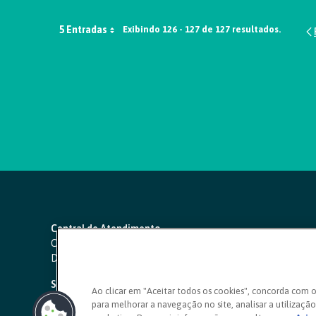
5 Entradas
Exibindo 126 - 127 de 127 resultados.
Central de Atendimento
Capitais e regiões metropolitanas:
4000 1111
Demais localidades:
0800 642 0000
SAC 24 horas
-
0800 724 4420
Ao clicar em "Aceitar todos os cookies", concorda com 
para melhorar a navegação no site, analisar a utilização 
Ouvidoria