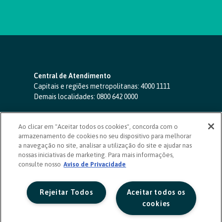
Central de Atendimento
Capitais e regiões metropolitanas:
4000 1111
Demais localidades:
0800 642 0000
SAC 24 horas
-
0800 724 4420
Ao clicar em "Aceitar todos os cookies", concorda com o
Ouvidoria
armazenamento de cookies no seu dispositivo para melhorar
0800 725 0996
(de segunda a sexta, das 8h às 20h)
a navegação no site, analisar a utilização do site e ajudar nas
ouvidoriasicoob.com.br
nossas iniciativas de marketing. Para mais informações,
consulte nosso
Deficientes auditivos ou de fala
Aviso de Privacidade
-
0800 940 0458
(de segunda a sexta, das 8h às 20h)
Rejeitar Todos
Aceitar todos os
cookies