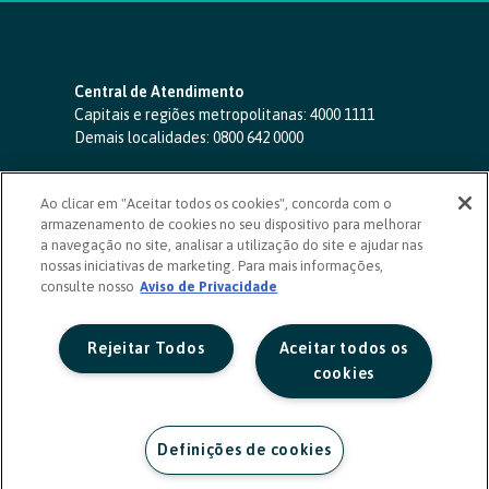
Central de Atendimento
Capitais e regiões metropolitanas:
4000 1111
Demais localidades:
0800 642 0000
SAC 24 horas
-
0800 724 4420
Ao clicar em "Aceitar todos os cookies", concorda com o
Ouvidoria
armazenamento de cookies no seu dispositivo para melhorar
0800 725 0996
(de segunda a sexta, das 8h às 20h)
a navegação no site, analisar a utilização do site e ajudar nas
ouvidoriasicoob.com.br
nossas iniciativas de marketing. Para mais informações,
consulte nosso
Deficientes auditivos ou de fala
Aviso de Privacidade
-
0800 940 0458
(de segunda a sexta, das 8h às 20h)
Rejeitar Todos
Aceitar todos os
cookies
Definições de cookies