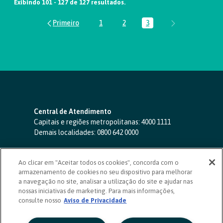
Exibindo 101 - 127 de 127 resultados.
1
2
3
Página
Página
Página
Central de Atendimento
Capitais e regiões metropolitanas:
4000 1111
Demais localidades:
0800 642 0000
SAC 24 horas
-
0800 724 4420
Ao clicar em "Aceitar todos os cookies", concorda com o
Ouvidoria
armazenamento de cookies no seu dispositivo para melhorar
0800 725 0996
(de segunda a sexta, das 8h às 20h)
a navegação no site, analisar a utilização do site e ajudar nas
ouvidoriasicoob.com.br
nossas iniciativas de marketing. Para mais informações,
consulte nosso
Deficientes auditivos ou de fala
Aviso de Privacidade
-
0800 940 0458
(de segunda a sexta, das 8h às 20h)