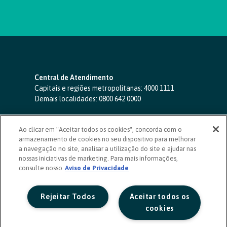
Central de Atendimento
Capitais e regiões metropolitanas:
4000 1111
Demais localidades:
0800 642 0000
SAC 24 horas
-
0800 724 4420
Ao clicar em "Aceitar todos os cookies", concorda com o
Ouvidoria
armazenamento de cookies no seu dispositivo para melhorar
0800 725 0996
(de segunda a sexta, das 8h às 20h)
a navegação no site, analisar a utilização do site e ajudar nas
ouvidoriasicoob.com.br
nossas iniciativas de marketing. Para mais informações,
consulte nosso
Deficientes auditivos ou de fala
Aviso de Privacidade
-
0800 940 0458
(de segunda a sexta, das 8h às 20h)
Rejeitar Todos
Aceitar todos os
cookies