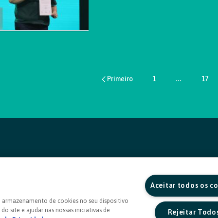
1
...
17
Página
Páginas inte
Pág
Aceitar todos os c
o armazenamento de cookies no seu dispositivo
do site e ajudar nas nossas iniciativas de
Rejeitar Todo