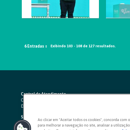
6 Entradas
Exibindo 103 - 108 de 127 resultados.
Central de Atendimento
Capitais e regiões metropolitanas:
4000 1111
Demais localidades:
0800 642 0000
SAC 24 horas
-
0800 724 4420
Ao clicar em "Aceitar todos os cookies", concorda com 
para melhorar a navegação no site, analisar a utilização 
Ouvidoria