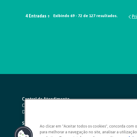
4 Entradas
Exibindo 69 - 72 de 127 resultados.
Central de Atendimento
Capitais e regiões metropolitanas:
4000 1111
Demais localidades:
0800 642 0000
SAC 24 horas
-
0800 724 4420
Ao clicar em "Aceitar todos os cookies", concorda com 
para melhorar a navegação no site, analisar a utilização 
Ouvidoria