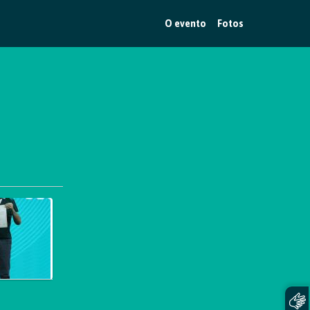
O evento
Fotos