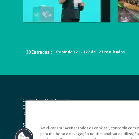
30 Entradas
Exibindo 121 - 127 de 127 resultados.
Central de Atendimento
Capitais e regiões metropolitanas:
4000 1111
Demais localidades:
0800 642 0000
SAC 24 horas
-
0800 724 4420
Ao clicar em "Aceitar todos os cookies", concorda com 
para melhorar a navegação no site, analisar a utilização 
Ouvidoria