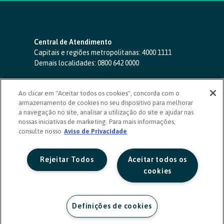
Central de Atendimento
Capitais e regiões metropolitanas:
4000 1111
Demais localidades:
0800 642 0000
SAC 24 horas
-
0800 724 4420
Ao clicar em "Aceitar todos os cookies", concorda com o
Ouvidoria
armazenamento de cookies no seu dispositivo para melhorar
0800 725 0996
(de segunda a sexta, das 8h às 20h)
a navegação no site, analisar a utilização do site e ajudar nas
ouvidoriasicoob.com.br
nossas iniciativas de marketing. Para mais informações,
consulte nosso
Deficientes auditivos ou de fala
Aviso de Privacidade
-
0800 940 0458
(de segunda a sexta, das 8h às 20h)
Rejeitar Todos
Aceitar todos os
cookies
Definições de cookies