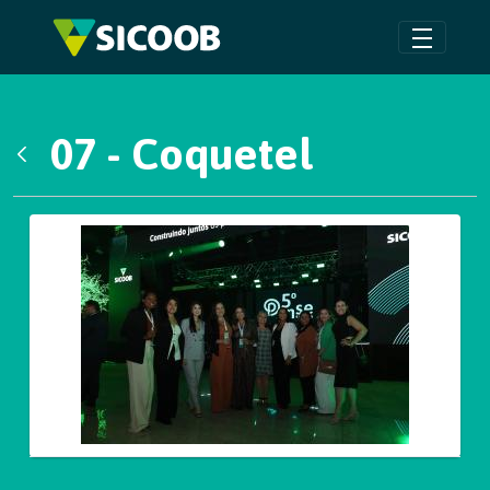
Pular para o Conteúdo principal
07 - Coquetel
Voltar
Galeria de Mídias