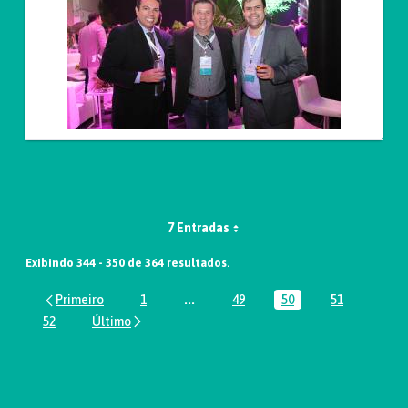
7 Entradas
Exibindo 344 - 350 de 364 resultados.
1
...
49
50
51
Página
Páginas intermediárias Usar ABA par
Página
Página
Página
52
Página