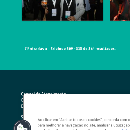
7 Entradas
Exibindo 309 - 315 de 364 resultados.
Central de Atendimento
Capitais e regiões metropolitanas:
4000 1111
Demais localidades:
0800 642 0000
SAC 24 horas
-
0800 724 4420
Ao clicar em "Aceitar todos os cookies", concorda com 
para melhorar a navegação no site, analisar a utilização 
Ouvidoria