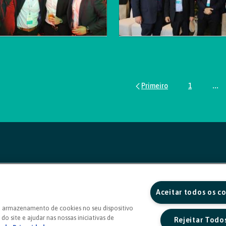
1
...
Página
Pág
Aceitar todos os c
o armazenamento de cookies no seu dispositivo
do site e ajudar nas nossas iniciativas de
Rejeitar Todo