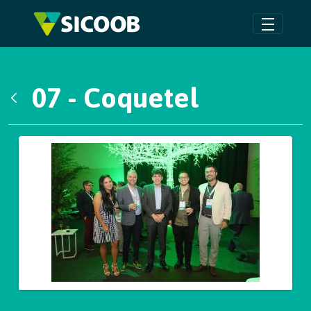
Pular para o Conteúdo principal
07 - Coquetel
Voltar
Galeria de Mídias