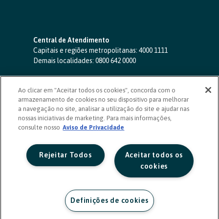
Central de Atendimento
Capitais e regiões metropolitanas:
4000 1111
Demais localidades:
0800 642 0000
SAC 24 horas
-
0800 724 4420
Ao clicar em "Aceitar todos os cookies", concorda com o
Ouvidoria
armazenamento de cookies no seu dispositivo para melhorar
0800 725 0996
(de segunda a sexta, das 8h às 20h)
a navegação no site, analisar a utilização do site e ajudar nas
ouvidoriasicoob.com.br
nossas iniciativas de marketing. Para mais informações,
consulte nosso
Deficientes auditivos ou de fala
Aviso de Privacidade
-
0800 940 0458
(de segunda a sexta, das 8h às 20h)
Rejeitar Todos
Aceitar todos os
cookies
Definições de cookies