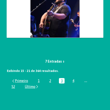
7 Entradas
Exibindo 15 - 21 de 364 resultados.
1
2
3
4
...
Página
Página
Página
Página
Páginas interm
52
Página