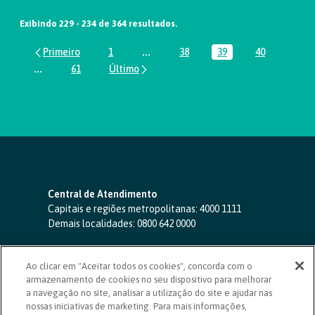
Exibindo 229 - 234 de 364 resultados.
1
...
38
39
40
Página
Páginas intermediárias Usar ABA par
Página
Página
Página
...
61
Páginas intermediárias Usar ABA para navegar.
Página
Central de Atendimento
Capitais e regiões metropolitanas:
4000 1111
Demais localidades:
0800 642 0000
SAC 24 horas
-
0800 724 4420
Ao clicar em "Aceitar todos os cookies", concorda com o
Ouvidoria
armazenamento de cookies no seu dispositivo para melhorar
0800 725 0996
(de segunda a sexta, das 8h às 20h)
a navegação no site, analisar a utilização do site e ajudar nas
ouvidoriasicoob.com.br
nossas iniciativas de marketing. Para mais informações,