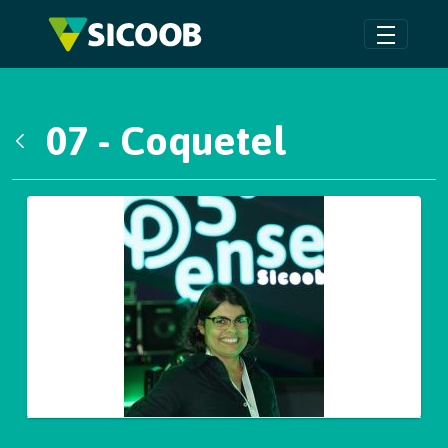
Pular para o Conteúdo principal
07 - Coquetel
Voltar
Galeria de Mídias