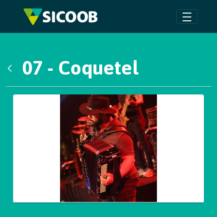
Pular para o Conteúdo principal
07 - Coquetel
Voltar
Galeria de Mídias