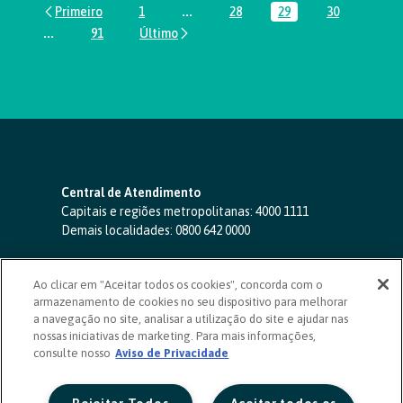
1
...
28
29
30
Página
Páginas intermediárias Usar ABA par
Página
Página
Página
...
91
Páginas intermediárias Usar ABA para navegar.
Página
Central de Atendimento
Capitais e regiões metropolitanas:
4000 1111
Demais localidades:
0800 642 0000
SAC 24 horas
-
0800 724 4420
Ao clicar em "Aceitar todos os cookies", concorda com o
Ouvidoria
armazenamento de cookies no seu dispositivo para melhorar
0800 725 0996
(de segunda a sexta, das 8h às 20h)
a navegação no site, analisar a utilização do site e ajudar nas
ouvidoriasicoob.com.br
nossas iniciativas de marketing. Para mais informações,
consulte nosso
Deficientes auditivos ou de fala
Aviso de Privacidade
-
0800 940 0458
(de segunda a sexta, das 8h às 20h)