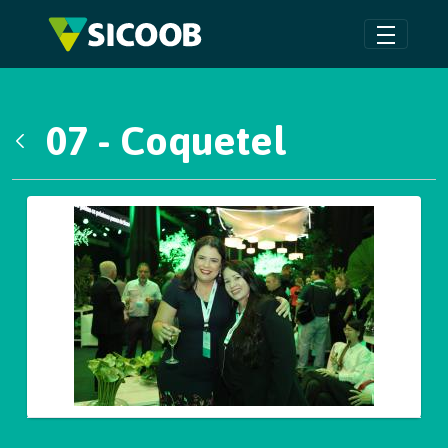
Pular para o Conteúdo principal
07 - Coquetel
Voltar
Galeria de Mídias