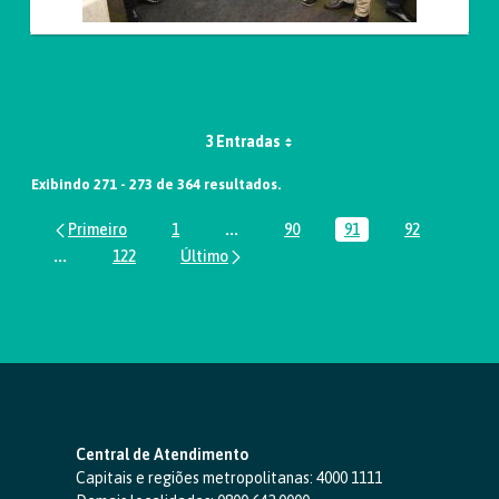
3 Entradas
Exibindo 271 - 273 de 364 resultados.
1
...
90
91
92
Página
Páginas intermediárias Usar ABA par
Página
Página
Página
...
122
Páginas intermediárias Usar ABA para navegar.
Página
Central de Atendimento
Capitais e regiões metropolitanas:
4000 1111