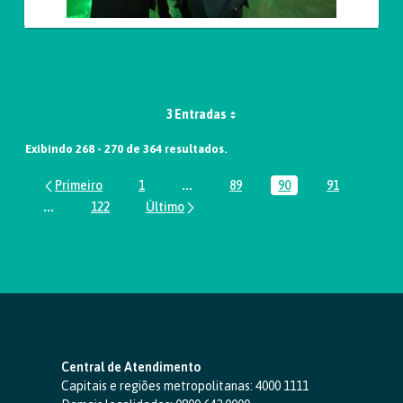
3 Entradas
Exibindo 268 - 270 de 364 resultados.
1
...
89
90
91
Página
Páginas intermediárias Usar ABA par
Página
Página
Página
...
122
Páginas intermediárias Usar ABA para navegar.
Página
Central de Atendimento
Capitais e regiões metropolitanas:
4000 1111