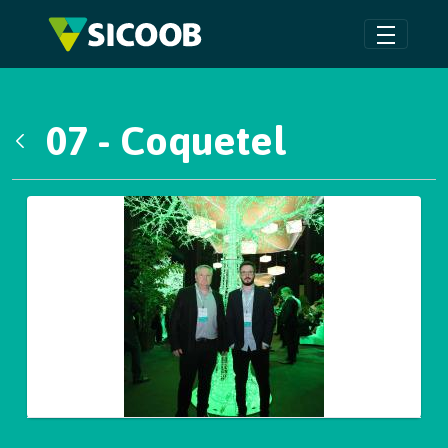
Pular para o Conteúdo principal
07 - Coquetel
Voltar
Galeria de Mídias