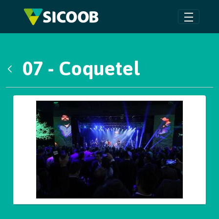
Pular para o Conteúdo principal
07 - Coquetel
Voltar
Galeria de Mídias