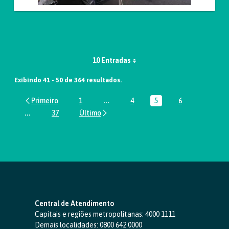
10 Entradas
Exibindo 41 - 50 de 364 resultados.
1
...
4
5
6
Página
Páginas intermediárias Usar ABA par
Página
Página
Página
...
37
Páginas intermediárias Usar ABA para navegar.
Página
Central de Atendimento
Capitais e regiões metropolitanas:
4000 1111
Demais localidades:
0800 642 0000