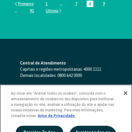
1
...
7
8
9
Página
Páginas intermediárias Usar ABA par
Página
Página
Página
...
91
Páginas intermediárias Usar ABA para navegar.
Página
Central de Atendimento
Capitais e regiões metropolitanas:
4000 1111
Demais localidades:
0800 642 0000
SAC 24 horas
-
0800 724 4420
Ao clicar em "Aceitar todos os cookies", concorda com o
Ouvidoria
armazenamento de cookies no seu dispositivo para melhorar
0800 725 0996
(de segunda a sexta, das 8h às 20h)
a navegação no site, analisar a utilização do site e ajudar nas
ouvidoriasicoob.com.br
nossas iniciativas de marketing. Para mais informações,
consulte nosso
Deficientes auditivos ou de fala
Aviso de Privacidade
-
0800 940 0458
(de segunda a sexta, das 8h às 20h)