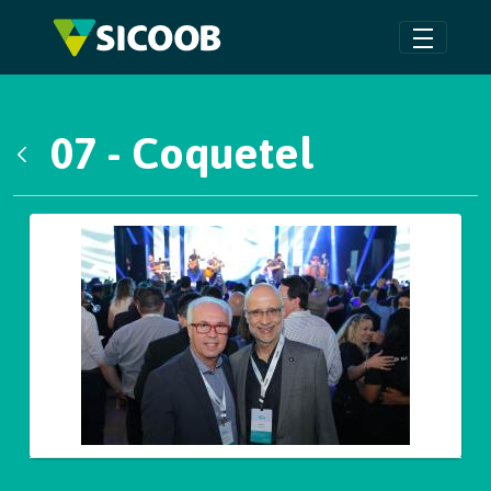
Pular para o Conteúdo principal
07 - Coquetel
Voltar
Galeria de Mídias