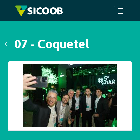
Pular para o Conteúdo principal
07 - Coquetel
Voltar
Galeria de Mídias