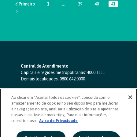
1
...
39
40
41
Página
Páginas intermediárias Usar ABA par
Página
Página
Página
Central de Atendimento
Capitais e regiões metropolitanas:
4000 1111
Demais localidades:
0800 642 0000
SAC 24 horas
-
0800 724 4420
Ao clicar em "Aceitar todos os cookies", concorda com o
Ouvidoria
armazenamento de cookies no seu dispositivo para melhorar
0800 725 0996
(de segunda a sexta, das 8h às 20h)
a navegação no site, analisar a utilização do site e ajudar nas
ouvidoriasicoob.com.br
nossas iniciativas de marketing. Para mais informações,
consulte nosso
Deficientes auditivos ou de fala
Aviso de Privacidade
-
0800 940 0458
(de segunda a sexta, das 8h às 20h)