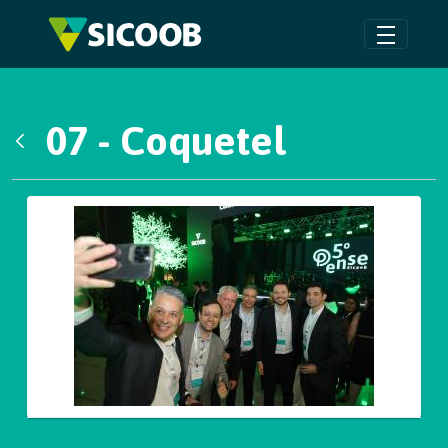
Pular para o Conteúdo principal
07 - Coquetel
Voltar
Galeria de Mídias