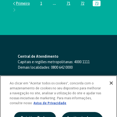
1
...
71
72
73
Página
Páginas intermediárias Usar ABA par
Página
Página
Página
Central de Atendimento
Capitais e regiões metropolitanas:
4000 1111
Demais localidades:
0800 642 0000
SAC 24 horas
-
0800 724 4420
Ao clicar em "Aceitar todos os cookies", concorda com o
Ouvidoria
armazenamento de cookies no seu dispositivo para melhorar
0800 725 0996
(de segunda a sexta, das 8h às 20h)
a navegação no site, analisar a utilização do site e ajudar nas
ouvidoriasicoob.com.br
nossas iniciativas de marketing. Para mais informações,
consulte nosso
Deficientes auditivos ou de fala
Aviso de Privacidade
-
0800 940 0458
(de segunda a sexta, das 8h às 20h)