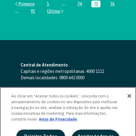
1
...
74
75
76
Página
Páginas intermediárias Usar ABA par
Página
Página
Página
...
91
Páginas intermediárias Usar ABA para navegar.
Página
Central de Atendimento
Capitais e regiões metropolitanas:
4000 1111
Demais localidades:
0800 642 0000
SAC 24 horas
-
0800 724 4420
Ao clicar em "Aceitar todos os cookies", concorda com o
Ouvidoria
armazenamento de cookies no seu dispositivo para melhorar
0800 725 0996
(de segunda a sexta, das 8h às 20h)
a navegação no site, analisar a utilização do site e ajudar nas
ouvidoriasicoob.com.br
nossas iniciativas de marketing. Para mais informações,
consulte nosso
Deficientes auditivos ou de fala
Aviso de Privacidade
-
0800 940 0458
(de segunda a sexta, das 8h às 20h)