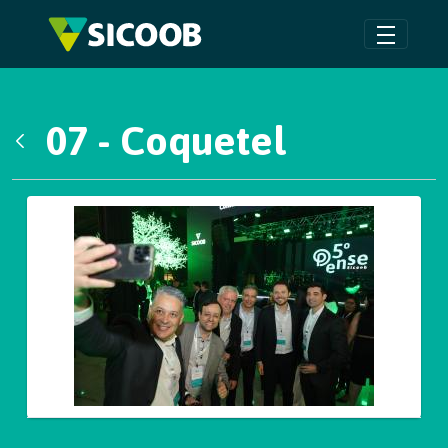
Pular para o Conteúdo principal
07 - Coquetel
Voltar
Galeria de Mídias