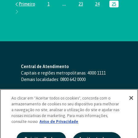
1
...
23
24
25
Página
Páginas intermediárias Usar ABA par
Página
Página
Página
Central de Atendimento
Capitais e regiões metropolitanas:
4000 1111
Demais localidades:
0800 642 0000
SAC 24 horas
-
0800 724 4420
Ao clicar em "Aceitar todos os cookies", concorda com o
Ouvidoria
armazenamento de cookies no seu dispositivo para melhorar
0800 725 0996
(de segunda a sexta, das 8h às 20h)
a navegação no site, analisar a utilização do site e ajudar nas
ouvidoriasicoob.com.br
nossas iniciativas de marketing. Para mais informações,
consulte nosso
Deficientes auditivos ou de fala
Aviso de Privacidade
-
0800 940 0458
(de segunda a sexta, das 8h às 20h)