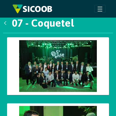
Pular para o Conteúdo principal
07 - Coquetel
Voltar
Galeria de Mídias