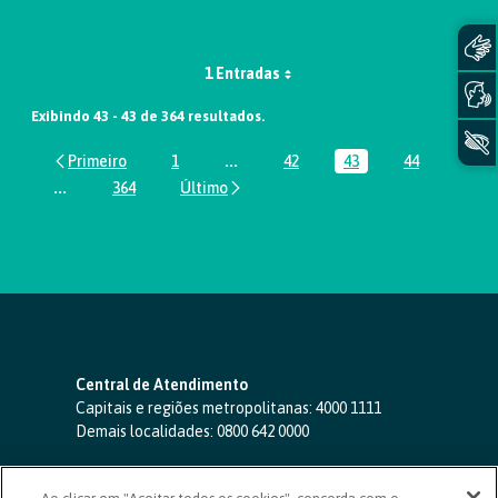
1 Entradas
Exibindo 43 - 43 de 364 resultados.
1
...
42
43
44
Página
Páginas intermediárias Usar ABA par
Página
Página
Página
...
364
Páginas intermediárias Usar ABA para navegar.
Página
Central de Atendimento
Capitais e regiões metropolitanas:
4000 1111
Demais localidades:
0800 642 0000
SAC 24 horas
-
0800 724 4420