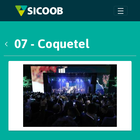
Pular para o Conteúdo principal
07 - Coquetel
Voltar
Galeria de Mídias