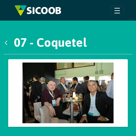
Pular para o Conteúdo principal
07 - Coquetel
Voltar
Galeria de Mídias