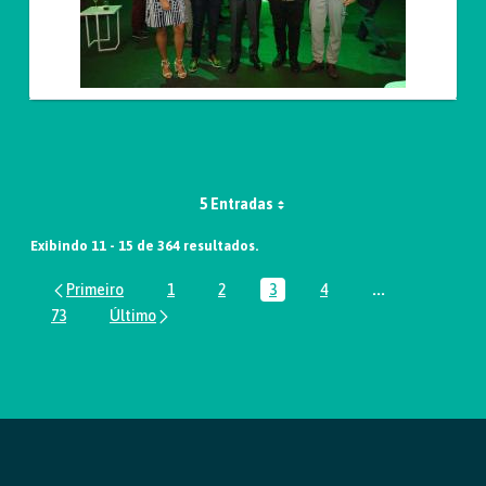
5 Entradas
Exibindo 11 - 15 de 364 resultados.
1
2
3
4
...
Página
Página
Página
Página
Páginas interm
73
Página