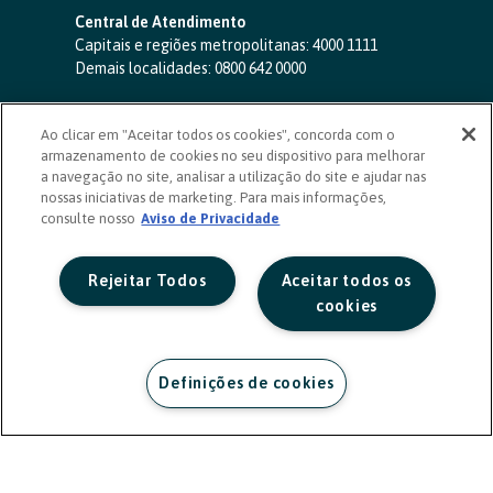
Central de Atendimento
Capitais e regiões metropolitanas:
4000 1111
Demais localidades:
0800 642 0000
SAC 24 horas
-
0800 724 4420
Ao clicar em "Aceitar todos os cookies", concorda com o
Ouvidoria
armazenamento de cookies no seu dispositivo para melhorar
0800 725 0996
(de segunda a sexta, das 8h às 20h)
a navegação no site, analisar a utilização do site e ajudar nas
ouvidoriasicoob.com.br
nossas iniciativas de marketing. Para mais informações,
consulte nosso
Deficientes auditivos ou de fala
Aviso de Privacidade
-
0800 940 0458
(de segunda a sexta, das 8h às 20h)
Rejeitar Todos
Aceitar todos os
cookies
Definições de cookies