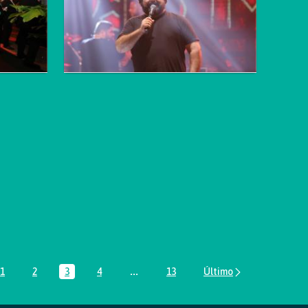
1
2
3
4
...
13
Página
Página
Página
Página
Páginas intermediárias Usar ABA para 
Página