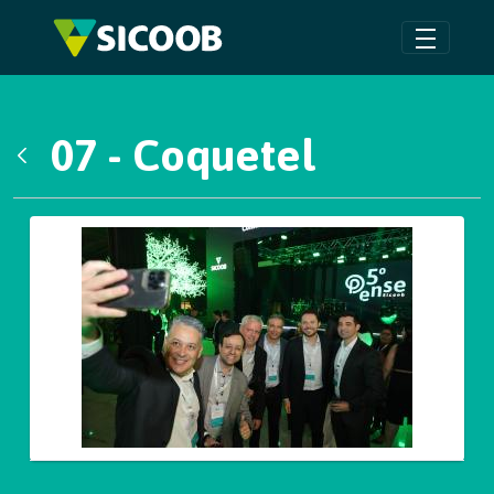
Pular para o Conteúdo principal
07 - Coquetel
Voltar
Galeria de Mídias