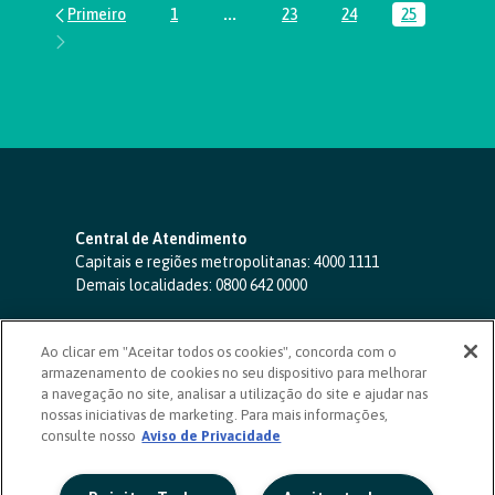
1
...
23
24
25
Página
Páginas intermediárias Usar ABA par
Página
Página
Página
Central de Atendimento
Capitais e regiões metropolitanas:
4000 1111
Demais localidades:
0800 642 0000
SAC 24 horas
-
0800 724 4420
Ao clicar em "Aceitar todos os cookies", concorda com o
Ouvidoria
armazenamento de cookies no seu dispositivo para melhorar
0800 725 0996
(de segunda a sexta, das 8h às 20h)
a navegação no site, analisar a utilização do site e ajudar nas
ouvidoriasicoob.com.br
nossas iniciativas de marketing. Para mais informações,
consulte nosso
Deficientes auditivos ou de fala
Aviso de Privacidade
-
0800 940 0458
(de segunda a sexta, das 8h às 20h)