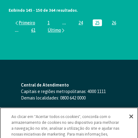
Exibindo 145 - 150 de 364 resultados.
1
...
24
25
26
Página
Páginas intermediárias Usar ABA par
Página
Página
Página
...
61
Páginas intermediárias Usar ABA para navegar.
Página
Central de Atendimento
Capitais e regiões metropolitanas:
4000 1111
Demais localidades:
0800 642 0000
SAC 24 horas
-
0800 724 4420
Ao clicar em "Aceitar todos os cookies", concorda com o
Ouvidoria
armazenamento de cookies no seu dispositivo para melhorar
0800 725 0996
(de segunda a sexta, das 8h às 20h)
a navegação no site, analisar a utilização do site e ajudar nas
ouvidoriasicoob.com.br
nossas iniciativas de marketing. Para mais informações,