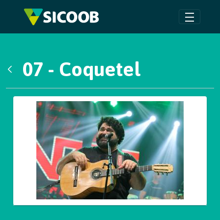
Pular para o Conteúdo principal
07 - Coquetel
Voltar
Galeria de Mídias