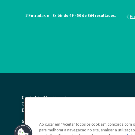
2 Entradas
Exibindo 49 - 50 de 364 resultados.
Central de Atendimento
Capitais e regiões metropolitanas:
4000 1111
Demais localidades:
0800 642 0000
SAC 24 horas
-
0800 724 4420
Ao clicar em "Aceitar todos os cookies", concorda com 
para melhorar a navegação no site, analisar a utilização 
Ouvidoria