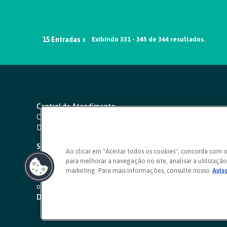
15 Entradas
Exibindo 331 - 345 de 364 resultados.
Central de Atendimento
Capitais e regiões metropolitanas:
4000 1111
Demais localidades:
0800 642 0000
SAC 24 horas
-
0800 724 4420
Ao clicar em "Aceitar todos os cookies", concorda com 
para melhorar a navegação no site, analisar a utilização 
Ouvidoria
marketing. Para mais informações, consulte nosso
Avis
0800 725 0996
(de segunda a sexta, das 8h às 20h)
ouvidoriasicoob.com.br
Deficientes auditivos ou de fala
-
0800 940 0458
(de segunda 