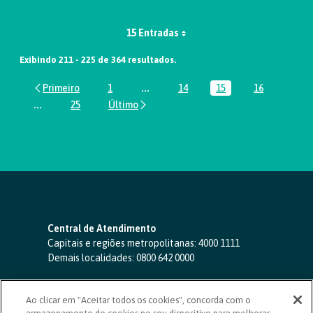
15 Entradas
Exibindo 211 - 225 de 364 resultados.
1
...
14
15
16
Página
Páginas intermediárias Usar ABA par
Página
Página
Página
...
25
Páginas intermediárias Usar ABA para navegar.
Página
Central de Atendimento
Capitais e regiões metropolitanas:
4000 1111
Demais localidades:
0800 642 0000
SAC 24 horas
-
0800 724 4420
Ao clicar em "Aceitar todos os cookies", concorda com o
Ouvidoria