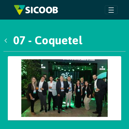
Pular para o Conteúdo principal
07 - Coquetel
Voltar
Galeria de Mídias