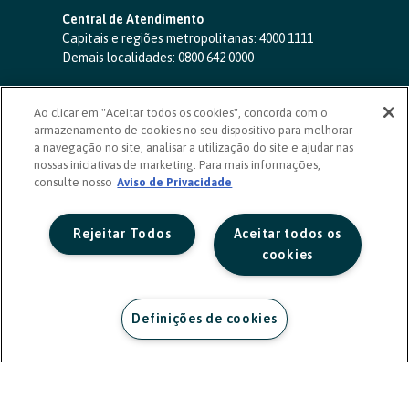
Central de Atendimento
Capitais e regiões metropolitanas:
4000 1111
Demais localidades:
0800 642 0000
SAC 24 horas
-
0800 724 4420
Ao clicar em "Aceitar todos os cookies", concorda com o
Ouvidoria
armazenamento de cookies no seu dispositivo para melhorar
0800 725 0996
(de segunda a sexta, das 8h às 20h)
a navegação no site, analisar a utilização do site e ajudar nas
ouvidoriasicoob.com.br
nossas iniciativas de marketing. Para mais informações,
consulte nosso
Deficientes auditivos ou de fala
Aviso de Privacidade
-
0800 940 0458
(de segunda a sexta, das 8h às 20h)
Rejeitar Todos
Aceitar todos os
cookies
Definições de cookies