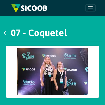
Pular para o Conteúdo principal
07 - Coquetel
Voltar
Galeria de Mídias