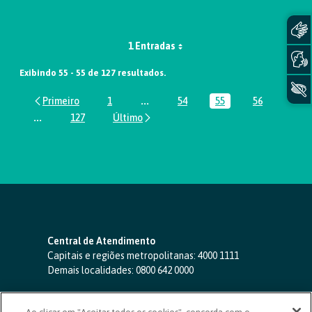
1 Entradas
Exibindo 55 - 55 de 127 resultados.
1
...
54
55
56
Página
Páginas intermediárias Usar ABA par
Página
Página
Página
...
127
Páginas intermediárias Usar ABA para navegar.
Página
Central de Atendimento
Capitais e regiões metropolitanas:
4000 1111
Demais localidades:
0800 642 0000
SAC 24 horas
-
0800 724 4420