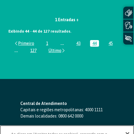
1 Entradas
Exibindo 44 - 44 de 127 resultados.
1
...
43
44
45
Página
Páginas intermediárias Usar ABA par
Página
Página
Página
...
127
Páginas intermediárias Usar ABA para navegar.
Página
Central de Atendimento
Capitais e regiões metropolitanas:
4000 1111
Demais localidades:
0800 642 0000
SAC 24 horas
-
0800 724 4420