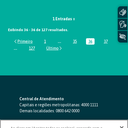
1 Entradas
Exibindo 36 - 36 de 127 resultados.
1
...
35
36
37
Página
Páginas intermediárias Usar ABA par
Página
Página
Página
...
127
Páginas intermediárias Usar ABA para navegar.
Página
Central de Atendimento
Capitais e regiões metropolitanas:
4000 1111
Demais localidades:
0800 642 0000
SAC 24 horas
-
0800 724 4420