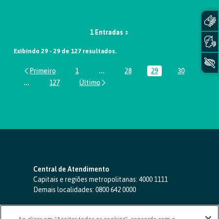
1 Entradas
Exibindo 29 - 29 de 127 resultados.
1
...
28
29
30
Página
Páginas intermediárias Usar ABA par
Página
Página
Página
...
127
Páginas intermediárias Usar ABA para navegar.
Página
Central de Atendimento
Capitais e regiões metropolitanas:
4000 1111
Demais localidades:
0800 642 0000
SAC 24 horas
-
0800 724 4420