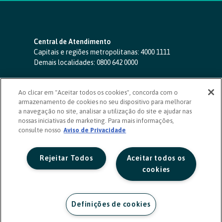
Central de Atendimento
Capitais e regiões metropolitanas:
4000 1111
Demais localidades:
0800 642 0000
SAC 24 horas
-
0800 724 4420
Ao clicar em "Aceitar todos os cookies", concorda com o
Ouvidoria
armazenamento de cookies no seu dispositivo para melhorar
0800 725 0996
(de segunda a sexta, das 8h às 20h)
a navegação no site, analisar a utilização do site e ajudar nas
ouvidoriasicoob.com.br
nossas iniciativas de marketing. Para mais informações,
consulte nosso
Deficientes auditivos ou de fala
Aviso de Privacidade
-
0800 940 0458
(de segunda a sexta, das 8h às 20h)
Rejeitar Todos
Aceitar todos os
cookies
Definições de cookies