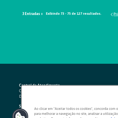
3 Entradas
Exibindo 73 - 75 de 127 resultados.
Central de Atendimento
Capitais e regiões metropolitanas:
4000 1111
Demais localidades:
0800 642 0000
SAC 24 horas
-
0800 724 4420
Ao clicar em "Aceitar todos os cookies", concorda com 
para melhorar a navegação no site, analisar a utilização 
Ouvidoria