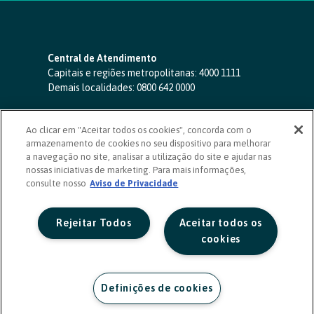
Central de Atendimento
Capitais e regiões metropolitanas:
4000 1111
Demais localidades:
0800 642 0000
SAC 24 horas
-
0800 724 4420
Ao clicar em "Aceitar todos os cookies", concorda com o
Ouvidoria
armazenamento de cookies no seu dispositivo para melhorar
0800 725 0996
(de segunda a sexta, das 8h às 20h)
a navegação no site, analisar a utilização do site e ajudar nas
ouvidoriasicoob.com.br
nossas iniciativas de marketing. Para mais informações,
consulte nosso
Deficientes auditivos ou de fala
Aviso de Privacidade
-
0800 940 0458
(de segunda a sexta, das 8h às 20h)
Rejeitar Todos
Aceitar todos os
cookies
Definições de cookies