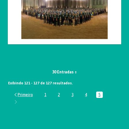
30 Entradas
Exibindo 121 - 127 de 127 resultados.
1
2
3
4
5
Página
Página
Página
Página
Página