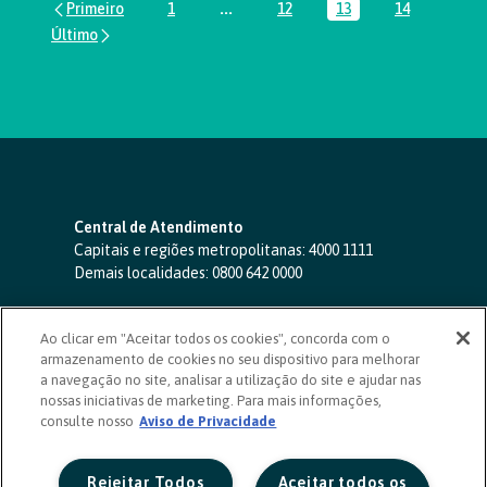
1
...
12
13
14
Página
Páginas intermediárias Usar ABA par
Página
Página
Página
Central de Atendimento
Capitais e regiões metropolitanas:
4000 1111
Demais localidades:
0800 642 0000
SAC 24 horas
-
0800 724 4420
Ao clicar em "Aceitar todos os cookies", concorda com o
Ouvidoria
armazenamento de cookies no seu dispositivo para melhorar
0800 725 0996
(de segunda a sexta, das 8h às 20h)
a navegação no site, analisar a utilização do site e ajudar nas
ouvidoriasicoob.com.br
nossas iniciativas de marketing. Para mais informações,
consulte nosso
Deficientes auditivos ou de fala
Aviso de Privacidade
-
0800 940 0458
(de segunda a sexta, das 8h às 20h)
Rejeitar Todos
Aceitar todos os