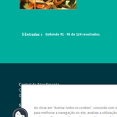
5 Entradas
Exibindo 91 - 95 de 124 resultados.
Central de Atendimento
Capitais e regiões metropolitanas:
4000 1111
Demais localidades:
0800 642 0000
SAC 24 horas
-
0800 724 4420
Ao clicar em "Aceitar todos os cookies", concorda com 
para melhorar a navegação no site, analisar a utilização 
Ouvidoria