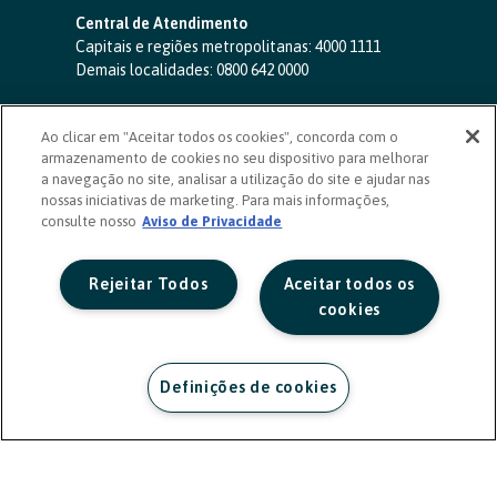
Central de Atendimento
Capitais e regiões metropolitanas:
4000 1111
Demais localidades:
0800 642 0000
SAC 24 horas
-
0800 724 4420
Ao clicar em "Aceitar todos os cookies", concorda com o
Ouvidoria
armazenamento de cookies no seu dispositivo para melhorar
0800 725 0996
(de segunda a sexta, das 8h às 20h)
a navegação no site, analisar a utilização do site e ajudar nas
ouvidoriasicoob.com.br
nossas iniciativas de marketing. Para mais informações,
consulte nosso
Deficientes auditivos ou de fala
Aviso de Privacidade
-
0800 940 0458
(de segunda a sexta, das 8h às 20h)
Rejeitar Todos
Aceitar todos os
cookies
Definições de cookies