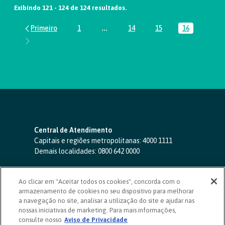
Exibindo 121 - 124 de 124 resultados.
1
...
14
15
16
Página
Páginas intermediárias Usar ABA par
Página
Página
Página
Central de Atendimento
Capitais e regiões metropolitanas:
4000 1111
Demais localidades:
0800 642 0000
SAC 24 horas
-
0800 724 4420
Ao clicar em "Aceitar todos os cookies", concorda com o
Ouvidoria
armazenamento de cookies no seu dispositivo para melhorar
0800 725 0996
(de segunda a sexta, das 8h às 20h)
a navegação no site, analisar a utilização do site e ajudar nas
ouvidoriasicoob.com.br
nossas iniciativas de marketing. Para mais informações,
consulte nosso
Deficientes auditivos ou de fala
Aviso de Privacidade
-
0800 940 0458