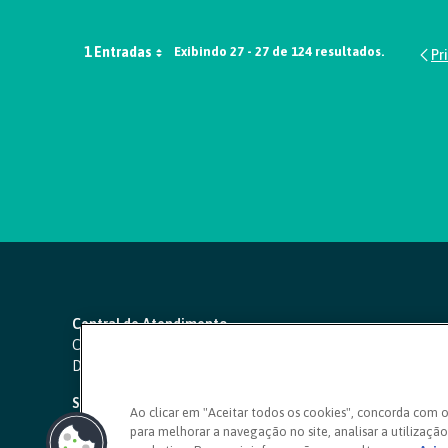
1 Entradas
Exibindo 27 - 27 de 124 resultados.
Central de Atendimento
Capitais e regiões metropolitanas:
4000 1111
Demais localidades:
0800 642 0000
SAC 24 horas
-
0800 724 4420
Ao clicar em "Aceitar todos os cookies", concorda com 
para melhorar a navegação no site, analisar a utilização 
Ouvidoria